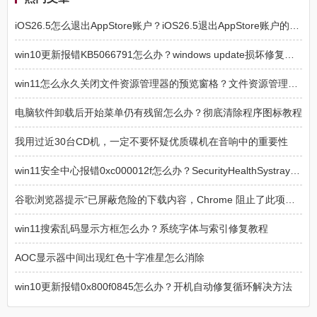
iOS26.5怎么退出AppStore账户？iOS26.5退出AppStore账户的方法
win10更新报错KB5066791怎么办？windows update损坏修复方法
win11怎么永久关闭文件资源管理器的预览窗格？文件资源管理器预览窗格永久关闭方法
电脑软件卸载后开始菜单仍有残留怎么办？彻底清除程序图标教程
我用过近30台CD机，一定不要怀疑优质碟机在音响中的重要性
win11安全中心报错0xc000012f怎么办？SecurityHealthSystray损坏修复
谷歌浏览器提示“已屏蔽危险的下载内容，Chrome 阻止了此项下载操作，因为该文件具有危险性”解决方法
win11搜索乱码显示方框怎么办？系统字体与索引修复教程
AOC显示器中间出现红色十字准星怎么消除
win10更新报错0x800f0845怎么办？开机自动修复循环解决方法