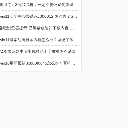
我用过近30台CD机，一定不要怀疑优质碟机在音响中的重要性
win11安全中心报错0xc000012f怎么办？SecurityHealthSystray损坏修复
谷歌浏览器提示“已屏蔽危险的下载内容，Chrome 阻止了此项下载操作，因为该文件具有危险性”解决方法
win11搜索乱码显示方框怎么办？系统字体与索引修复教程
AOC显示器中间出现红色十字准星怎么消除
win10更新报错0x800f0845怎么办？开机自动修复循环解决方法