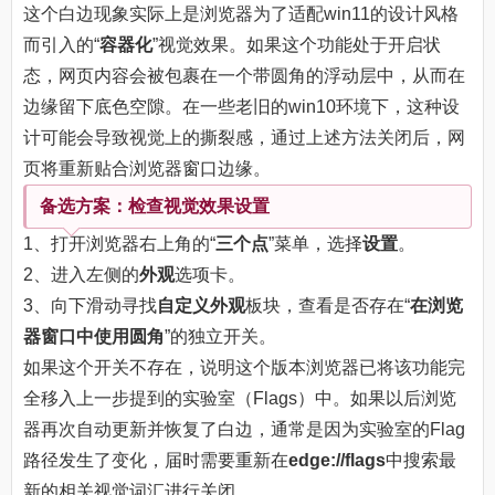
这个白边现象实际上是浏览器为了适配win11的设计风格
而引入的“
容器化
”视觉效果。如果这个功能处于开启状
态，网页内容会被包裹在一个带圆角的浮动层中，从而在
边缘留下底色空隙。在一些老旧的win10环境下，这种设
计可能会导致视觉上的撕裂感，通过上述方法关闭后，网
页将重新贴合浏览器窗口边缘。
备选方案：检查视觉效果设置
1、打开浏览器右上角的“
三个点
”菜单，选择
设置
。
2、进入左侧的
外观
选项卡。
3、向下滑动寻找
自定义外观
板块，查看是否存在“
在浏览
器窗口中使用圆角
”的独立开关。
如果这个开关不存在，说明这个版本浏览器已将该功能完
全移入上一步提到的实验室（Flags）中。如果以后浏览
器再次自动更新并恢复了白边，通常是因为实验室的Flag
路径发生了变化，届时需要重新在
edge://flags
中搜索最
新的相关视觉词汇进行关闭。