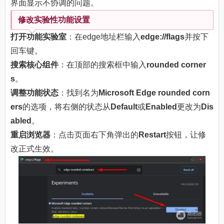
界面显示不协调的问题。
修改实验性功能设置
打开功能实验室
：在edge地址栏输入
edge://flags
并按下
回车键。
搜索核心组件
：在顶部的搜索框中输入
rounded corner
s
。
调整功能状态
：找到名为
Microsoft Edge rounded corn
ers
的选项，将右侧的状态从
Default
或
Enabled
更改为
Dis
abled
。
重启浏览器
：点击页面右下角弹出的
Restart
按钮，让修
改正式生效。