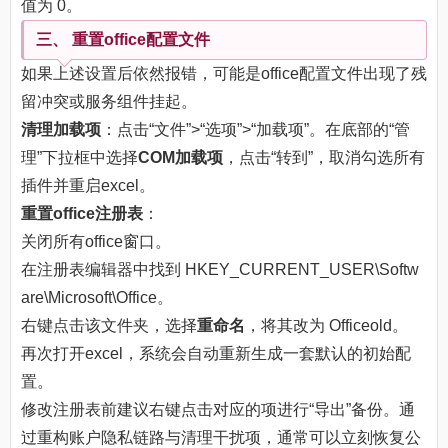
值为 0。
三、 重置office配置文件
如果上述设置后依然报错，可能是office配置文件出现了残
留冲突或服务组件挂起。
清理加载项
：点击“文件”>“选项”>“加载项”。在底部的“管
理”下拉框中选择
COM加载项
，点击“转到”，取消勾选所有
插件并重启excel。
重置office注册表
：
关闭所有office窗口。
在注册表编辑器中找到 HKEY_CURRENT_USER\Softw
are\Microsoft\Office。
右键点击该文件夹，选择
重命名
，将其改为 Officeold。
再次打开excel，系统会自动重新生成一套默认的初始配
置。
修改注册表前建议右键点击对应的项进行“导出”备份。通
过重构账户隐私链路与清理干扰项，通常可以立刻恢复公