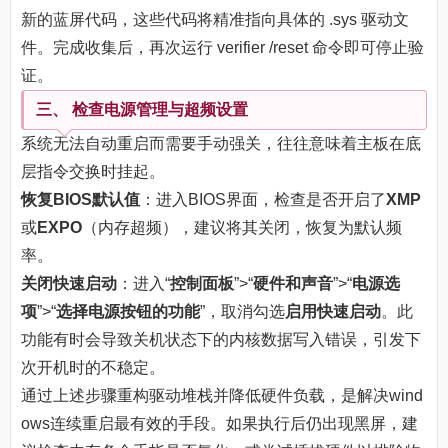
新的蓝屏代码，这些代码将精准指向具体的 .sys 驱动文
件。完成收集后，再次运行 verifier /reset 命令即可停止验
证。
三、 检查电源管理与超频设置
系统无法自动重启而需要手动强关，往往意味着主板在底
层指令交换时挂起。
恢复BIOS默认值
：进入BIOS界面，检查是否开启了
XMP
或
EXPO
（内存超频），建议将其关闭，恢复为默认频
率。
关闭快速启动
：进入“
控制面板
”>“
硬件和声音
”>“
电源选
项
”>“
选择电源按钮的功能
”，取消勾选
启用快速启动
。此
功能有时会导致关机状态下的内核数据写入错误，引发下
次开机时的不稳定。
通过上述步骤重构驱动堆栈并降低硬件负载，是解决wind
ows连续重启最有效的手段。如果执行后仍出现黑屏，建