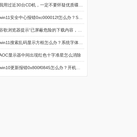
我用过近30台CD机，一定不要怀疑优质碟机在音响中的重要性
win11安全中心报错0xc000012f怎么办？SecurityHealthSystray损坏修复
谷歌浏览器提示“已屏蔽危险的下载内容，Chrome 阻止了此项下载操作，因为该文件具有危险性”解决方法
win11搜索乱码显示方框怎么办？系统字体与索引修复教程
AOC显示器中间出现红色十字准星怎么消除
win10更新报错0x800f0845怎么办？开机自动修复循环解决方法