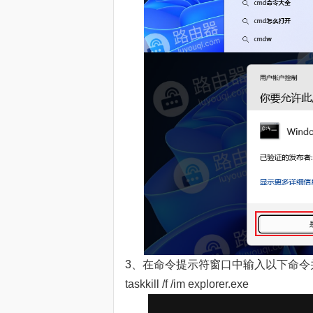
3、在命令提示符窗口中输入以下命令并按
taskkill /f /im explorer.exe