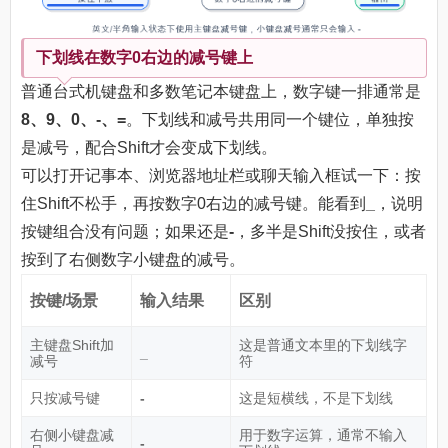
下划线在数字0右边的减号键上
普通台式机键盘和多数笔记本键盘上，数字键一排通常是
8、9、0、-、=
。下划线和减号共用同一个键位，单独按
是减号，配合Shift才会变成下划线。
可以打开记事本、浏览器地址栏或聊天输入框试一下：按
住Shift不松手，再按数字0右边的减号键。能看到
_
，说明
按键组合没有问题；如果还是
-
，多半是Shift没按住，或者
按到了右侧数字小键盘的减号。
按键/场景
输入结果
区别
主键盘Shift加
这是普通文本里的下划线字
_
减号
符
只按减号键
-
这是短横线，不是下划线
右侧小键盘减
用于数字运算，通常不输入
-