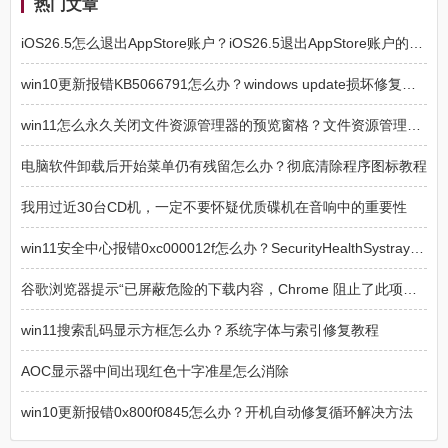
热门文章
iOS26.5怎么退出AppStore账户？iOS26.5退出AppStore账户的方法
win10更新报错KB5066791怎么办？windows update损坏修复方法
win11怎么永久关闭文件资源管理器的预览窗格？文件资源管理器预览窗格永久关闭方法
电脑软件卸载后开始菜单仍有残留怎么办？彻底清除程序图标教程
我用过近30台CD机，一定不要怀疑优质碟机在音响中的重要性
win11安全中心报错0xc000012f怎么办？SecurityHealthSystray损坏修复
谷歌浏览器提示“已屏蔽危险的下载内容，Chrome 阻止了此项下载操作，因为该文件具有危险性”解决方法
win11搜索乱码显示方框怎么办？系统字体与索引修复教程
AOC显示器中间出现红色十字准星怎么消除
win10更新报错0x800f0845怎么办？开机自动修复循环解决方法