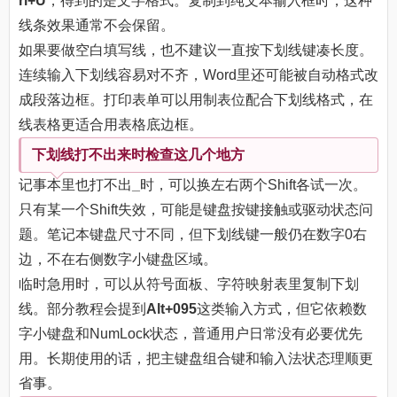
rl+U
，得到的是文字格式。复制到纯文本输入框时，这种
线条效果通常不会保留。
如果要做空白填写线，也不建议一直按下划线键凑长度。
连续输入下划线容易对不齐，Word里还可能被自动格式改
成段落边框。打印表单可以用制表位配合下划线格式，在
线表格更适合用表格底边框。
下划线打不出来时检查这几个地方
记事本里也打不出
_
时，可以换左右两个Shift各试一次。
只有某一个Shift失效，可能是键盘按键接触或驱动状态问
题。笔记本键盘尺寸不同，但下划线键一般仍在数字0右
边，不在右侧数字小键盘区域。
临时急用时，可以从符号面板、字符映射表里复制下划
线。部分教程会提到
Alt+095
这类输入方式，但它依赖数
字小键盘和NumLock状态，普通用户日常没有必要优先
用。长期使用的话，把主键盘组合键和输入法状态理顺更
省事。