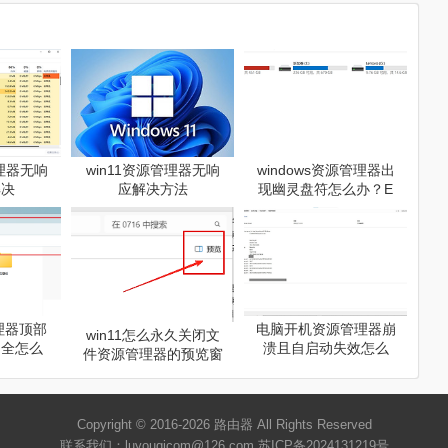
管理器无响
win11资源管理器无响
windows资源管理器出
解决
应解决方法
现幽灵盘符怎么办？E
FI分区挂载残留修复教
程
管理器顶部
电脑开机资源管理器崩
win11怎么永久关闭文
不全怎么
溃且自启动失效怎么
件资源管理器的预览窗
管理器加
办？Explorer故障修复
格？文件资源管理器预
决方法
教程
览窗格永久关闭方法
Copyright © 2016-2026
路由器
All Rights Reserved
联系我们：luyouqicom@126.com
苏ICP备2024131219号