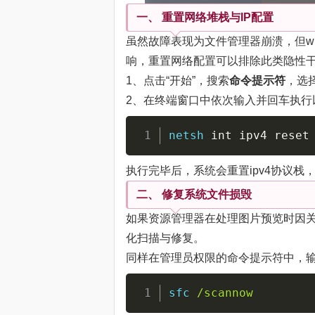
一、 重置网络堆栈与IP配置
虽然故障表现为文件管理器崩溃，但wi
响，重置网络配置可以排除此类隐性
1、点击“开始”，搜索
命令提示符
，选
2、在终端窗口中依次输入并回车执行
netsh
 int ipv4 reset
执行完毕后，系统会重置ipv4协议
二、 修复系统文件损毁
如果资源管理器在处理图片预览时因关键
化扫描与修复。
同样在管理员权限的命令提示符中，
sfc
/scannow