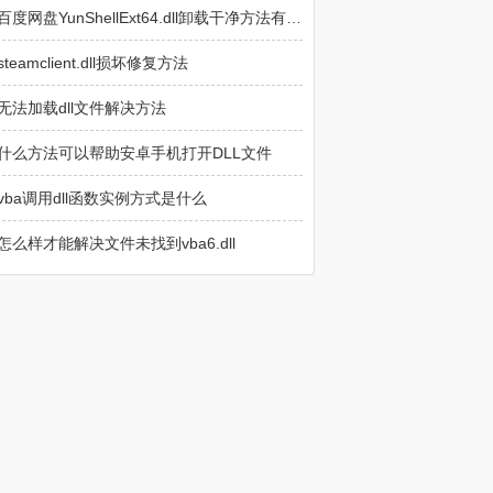
百度网盘YunShellExt64.dll卸载干净方法有哪些
steamclient.dll损坏修复方法
无法加载dll文件解决方法
什么方法可以帮助安卓手机打开DLL文件
vba调用dll函数实例方式是什么
怎么样才能解决文件未找到vba6.dll