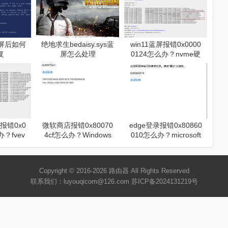
s蓝屏后如何
绝地求生bedaisy.sys蓝
win11蓝屏报错0x0000
复
屏怎么处理
0124怎么办？nvme硬
盘故障修复教程
报错0x0
微软商店报错0x80070
edge登录报错0x80860
办？fvev
4cf怎么办？Windows
010怎么办？microsoft
加密冲突修
网络连接故障修复
账户同步失败修复方法
Copyright © 2016-2026
路由器
All Rights Reserved
联系我们：luyouqicom@126.com
苏ICP备2024131219号