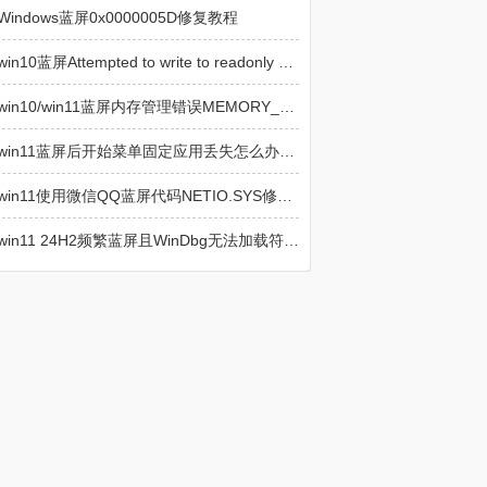
Windows蓝屏0x0000005D修复教程
win10蓝屏Attempted to write to readonly memory怎么办？系统崩溃修复教程
win10/win11蓝屏内存管理错误MEMORY_MANAGEMENT修复教程
win11蓝屏后开始菜单固定应用丢失怎么办？固定项目恢复教程
win11使用微信QQ蓝屏代码NETIO.SYS修复教程
win11 24H2频繁蓝屏且WinDbg无法加载符号表怎么办？深度分析与修复教程