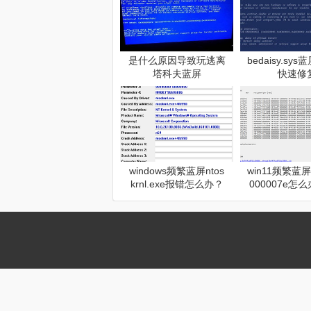
是什么原因导致玩逃离
bedaisy.sy
塔科夫蓝屏
快速修
windows频繁蓝屏ntos
win11频繁蓝屏
krnl.exe报错怎么办？
000007e怎么
系统内核故障修复方法
ol.sys磁盘
复