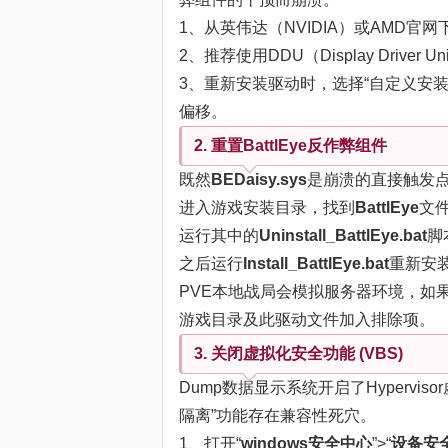
1、从英伟达（NVIDIA）或AMD
2、推荐使用DDU（Display Drive
3、重新安装驱动时，选择“自定义安装
偏移。
2. 重置BattlEye反作弊组件
既然
BEDaisy.sys
是崩溃的直接触发
进入游戏安装目录，找到
BattlEye
文
运行其中的
Uninstall_BattlEye.bat
脚
之后运行
Install_BattlEye.bat
重新安
PVE本地战局会模拟服务器环境，如
游戏目录及此驱动文件加入排除项。
3. 关闭虚拟化安全功能 (VBS)
Dump数据显示系统开启了Hypervisor虚
隔离”功能存在兼容性死穴。
1、打开“
windows安全中心
”>“
设备安