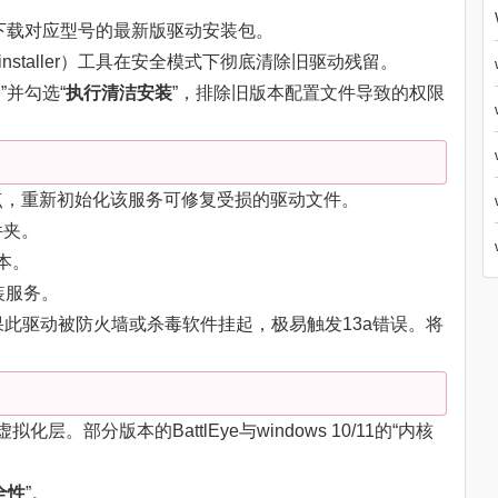
官网下载对应型号的最新版驱动安装包。
r Uninstaller）工具在安全模式下彻底清除旧驱动残留。
”并勾选“
执行清洁安装
”，排除旧版本配置文件导致的权限
点，重新初始化该服务可修复受损的驱动文件。
件夹。
本。
装服务。
果此驱动被防火墙或杀毒软件挂起，极易触发13a错误。将
拟化层。部分版本的BattlEye与windows 10/11的“内核
全性
”。