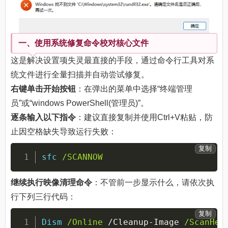
一、使用系统修复命令校对核心文件
这是解决设置项失灵最直接的手段，通过命令行工具对系
统文件进行全量扫描并自动尝试修复。
右键单击开始按钮
：在弹出的菜单中选择“终端管理
员”或“windows PowerShell(管理员)”。
逐条输入以下指令
：建议直接复制并使用Ctrl+V粘贴，防
止因空格缺失导致运行失败：
复制
sfc
/SCANNOW
继续执行映像清理命令
：不管前一步显示什么，请依次执
行下列三行代码：
复制
Dism
/Online
 /Cleanup-Image 
/ScanHea