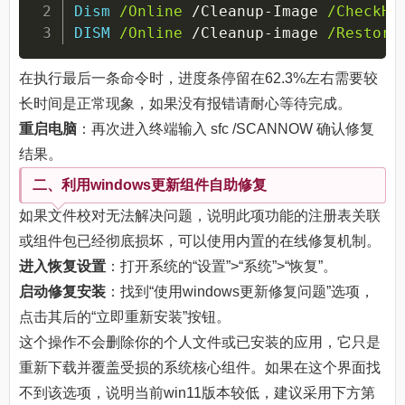
Dism
/Online
 /Cleanup-Image 
/CheckHe
DISM
/Online
 /Cleanup-image 
/Restore
在执行最后一条命令时，进度条停留在62.3%左右需要较
长时间是正常现象，如果没有报错请耐心等待完成。
重启电脑
：再次进入终端输入 sfc /SCANNOW 确认修复
结果。
二、利用windows更新组件自助修复
如果文件校对无法解决问题，说明此项功能的注册表关联
或组件包已经彻底损坏，可以使用内置的在线修复机制。
进入恢复设置
：打开系统的“设置”>“系统”>“恢复”。
启动修复安装
：找到“使用windows更新修复问题”选项，
点击其后的“立即重新安装”按钮。
这个操作不会删除你的个人文件或已安装的应用，它只是
重新下载并覆盖受损的系统核心组件。如果在这个界面找
不到该选项，说明当前win11版本较低，建议采用下方第