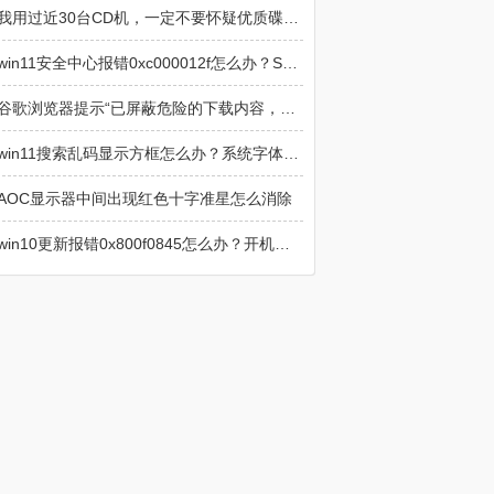
我用过近30台CD机，一定不要怀疑优质碟机在音响中的重要性
win11安全中心报错0xc000012f怎么办？SecurityHealthSystray损坏修复
谷歌浏览器提示“已屏蔽危险的下载内容，Chrome 阻止了此项下载操作，因为该文件具有危险性”解决方法
win11搜索乱码显示方框怎么办？系统字体与索引修复教程
AOC显示器中间出现红色十字准星怎么消除
win10更新报错0x800f0845怎么办？开机自动修复循环解决方法