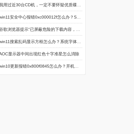
我用过近30台CD机，一定不要怀疑优质碟机在音响中的重要性
win11安全中心报错0xc000012f怎么办？SecurityHealthSystray损坏修复
谷歌浏览器提示“已屏蔽危险的下载内容，Chrome 阻止了此项下载操作，因为该文件具有危险性”解决方法
win11搜索乱码显示方框怎么办？系统字体与索引修复教程
AOC显示器中间出现红色十字准星怎么消除
win10更新报错0x800f0845怎么办？开机自动修复循环解决方法