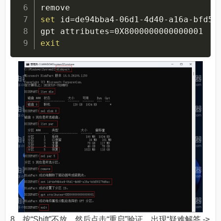
set
id
=
de94bba4-06d1-4d40-a16a-bfd501
gpt 
attributes
=
exit
8、按“Shift”不放，然后点击“重启”验证。出现“疑难解答 ->