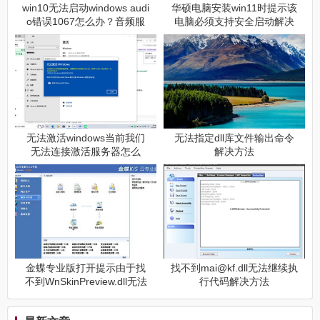
win10无法启动windows audi
华硕电脑安装win11时提示该
o错误1067怎么办？音频服
电脑必须支持安全启动解决
务损坏修复教程
方法
无法激活windows当前我们
无法指定dll库文件输出命令
无法连接激活服务器怎么
解决方法
办？无法登录微软账户解决
方法
金蝶专业版打开提示由于找
找不到mai@kf.dll无法继续执
不到WnSkinPreview.dll无法
行代码解决方法
继续执行解决方法