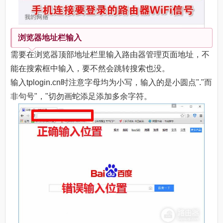
浏览器地址栏输入
需要在浏览器顶部地址栏里输入路由器管理页面地址，不
能在搜索框中输入，要不然会跳转搜索也没。
输入tplogin.cn时注意字母均为小写，输入的是小圆点"."而
非句号"，"切勿画蛇添足添加多余字符。