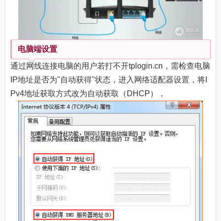
电脑端设置
通过网线连接电脑的用户若打不开tplogin.cn，需检查电脑
IP地址是否为"自动获得"状态，进入网络适配器设置，将I
Pv4地址获取方式改为自动获取（DHCP），