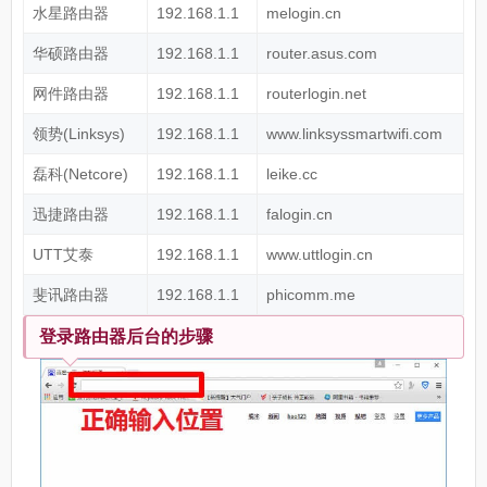
水星路由器
192.168.1.1
melogin.cn
华硕路由器
192.168.1.1
router.asus.com
网件路由器
192.168.1.1
routerlogin.net
领势(Linksys)
192.168.1.1
www.linksyssmartwifi.com
磊科(Netcore)
192.168.1.1
leike.cc
迅捷路由器
192.168.1.1
falogin.cn
UTT艾泰
192.168.1.1
www.uttlogin.cn
斐讯路由器
192.168.1.1
phicomm.me
登录路由器后台的步骤