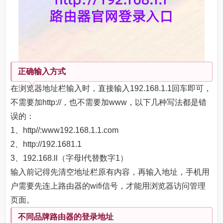
正确输入方式
在浏览器地址栏输入时，直接输入192.168.1.1回车即可，
不需要加http://，也不需要加www，以下几种写法都是错
误的：
1、http//:www192.168.1.1.com
2、http://192.1681.1
3、192.168.ll（字母l代替数字1）
输入前记得先清空地址栏原有内容，再输入地址，手机用
户需要先连上路由器的wifi信号，才能用浏览器访问管理
页面。
不同品牌路由器的登录地址