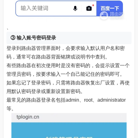
、
③ 输入账号密码登录
登录到路由器管理界面时，会要求输入默认用户名和密
码，通常可在路由器背面铭牌或说明书中查到。
有些路由器在初次使用时是没有密码的，会提示设置一个
管理员密码，按要求输入一个自己能记住的密码即可。
如果忘记了登录密码，只需将路由器恢复出厂设置，再使
用默认密码登录或重新设置新密码。
最常见的路由器登录名包括admin、root、administrator
等。