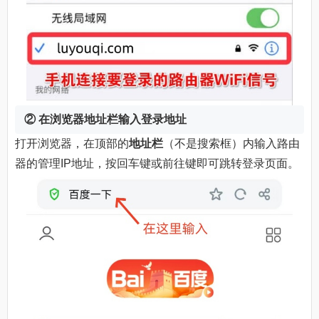
② 在浏览器地址栏输入登录地址
打开浏览器，在顶部的
地址栏
（不是搜索框）内输入路由
器的管理IP地址，按回车键或前往键即可跳转登录页面。