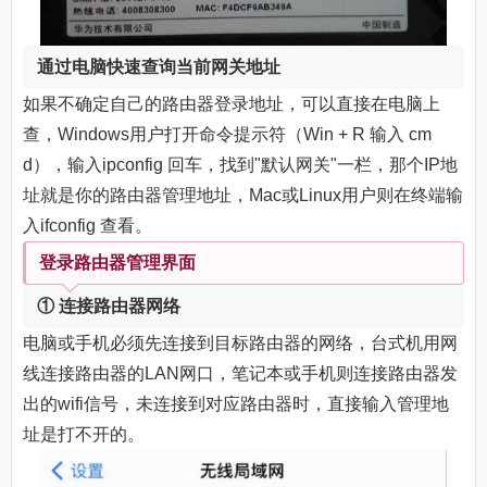
通过电脑快速查询当前网关地址
如果不确定自己的路由器登录地址，可以直接在电脑上
查，Windows用户打开命令提示符（Win + R 输入 cm
d），输入ipconfig 回车，找到"默认网关"一栏，那个IP地
址就是你的路由器管理地址，Mac或Linux用户则在终端输
入ifconfig 查看。
登录路由器管理界面
① 连接路由器网络
电脑或手机必须先连接到目标路由器的网络，台式机用网
线连接路由器的LAN网口，笔记本或手机则连接路由器发
出的wifi信号，未连接到对应路由器时，直接输入管理地
址是打不开的。