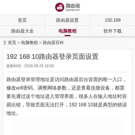
首页
路由器设置
192.168
路由器大全
电脑教程
软件下载
首页
电脑教程
路由器百科
192 168 10路由器登录页面设置
更新时间：2026-05-25 16:05
路由器登录管理地址是访问路由器后台设置的唯一入口，
修改wifi密码、调整网络参数，还是查看连接设备，都需
要先通过这个地址进入管理界面，很多人在输入地址时容
易出错，导致页面无法打开，192 168 10就是典型的错误
地址。