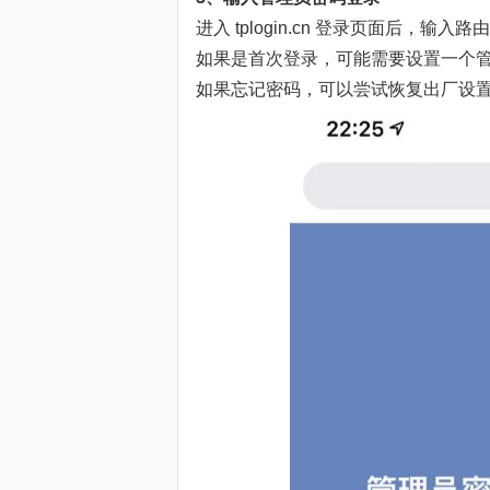
进入 tplogin.cn 登录页面后，输
如果是首次登录，可能需要设置一个
如果忘记密码，可以尝试恢复出厂设置（