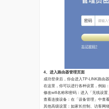
4、进入路由器管理页面
成功登录后，你会进入TP-LINK路由
在这里，你可以进行各种设置，例如
修改wifi名称和密码：进入「无线设置」
查看连接设备：在「设备管理」中查
其他高级设置：如家长控制、访客网络