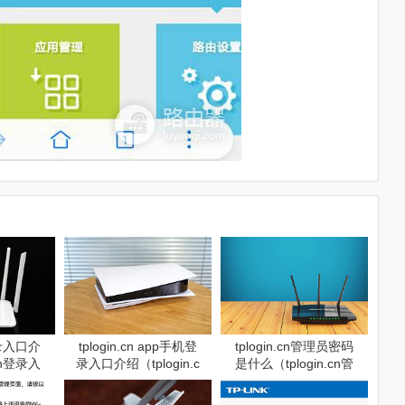
n登录入口介
tplogin.cn app手机登
tplogin.cn管理员密码
.cn登录入
录入口介绍（tplogin.c
是什么（tplogin.cn管
）
n app手机登录入口在
理员密码介绍）
哪）