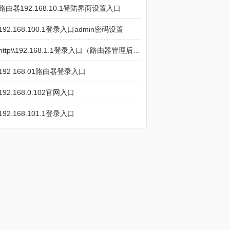
路由器192.168.10.1登陆界面设置入口
192.168.100.1登录入口admin密码设置
http\\192.168.1.1登录入口（路由器管理后台地址）
192 168 01路由器登录入口
192.168.0.102官网入口
192.168.101.1登录入口