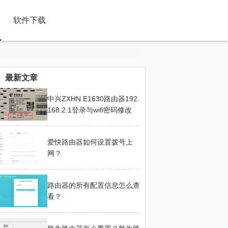
软件下载
最新文章
中兴ZXHN E1630路由器192.
168.2.1登录与wifi密码修改
爱快路由器如何设置拨号上
网？
路由器的所有配置信息怎么查
看？