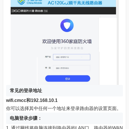
常见的登录地址
wifi.cmcc和
192.168.10.1
你可以选择其中任何一个地址来登录路由器的设置页面。
电脑登录步骤：
1. 通过网线将电脑连接到路由器的LAN口，路由器的WAN