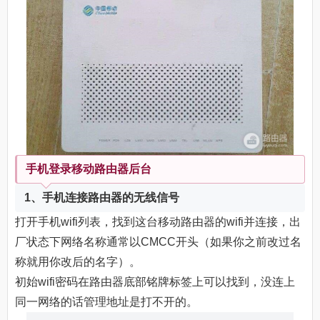
手机登录移动路由器后台
1、手机连接路由器的无线信号
打开手机wifi列表，找到这台移动路由器的wifi并连接，出
厂状态下网络名称通常以CMCC开头（如果你之前改过名
称就用你改后的名字）。
初始wifi密码在路由器底部铭牌标签上可以找到，没连上
同一网络的话管理地址是打不开的。