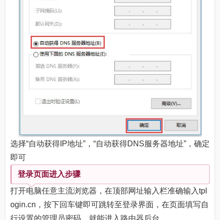
选择“自动获得IP地址”，“自动获得DNS服务器地址”，确定
即可
登录页面进入步骤
打开电脑任意主流浏览器，在顶部网址输入栏准确输入tpl
ogin.cn，按下回车键即可跳转至登录界面，在页面填写自
行设置的管理员密码，就能进入路由器后台。