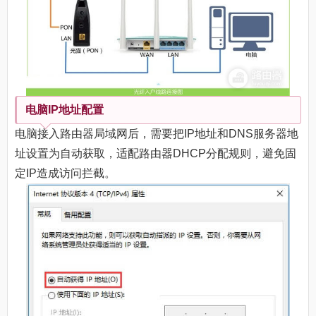
电脑IP地址配置
电脑接入路由器局域网后，需要把IP地址和DNS服务器地
址设置为自动获取，适配路由器DHCP分配规则，避免固
定IP造成访问拦截。