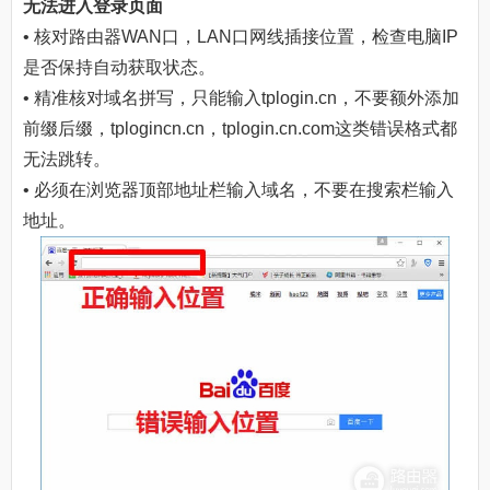
无法进入登录页面
• 核对路由器WAN口，LAN口网线插接位置，检查电脑IP
是否保持自动获取状态。
• 精准核对域名拼写，只能输入tplogin.cn，不要额外添加
前缀后缀，tplogincn.cn，tplogin.cn.com这类错误格式都
无法跳转。
• 必须在浏览器顶部地址栏输入域名，不要在搜索栏输入
地址。