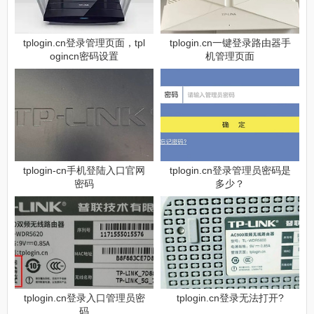
tplogin.cn登录管理页面，tpl
tplogin.cn一键登录路由器手
ogincn密码设置
机管理页面
tplogin-cn手机登陆入口官网
tplogin.cn登录管理员密码是
密码
多少？
tplogin.cn登录入口管理员密
tplogin.cn登录无法打开?
码