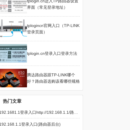
tplogin.cn进入TP路由器设置
界面（常见登录地址）
tplogincn官网入口（TP-LINK
登录页面）
tplogin.cn登录入口登录方法
腾达路由器跟TP-LINK哪个
好？路由器选购该看哪些规格
热门文章
192.1681.1登录入口http://192.168.1.1/路由器入口
192.168.1.1登录入口(路由器后台)