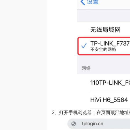
2、打开手机浏览器，在页面顶部地址栏输