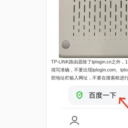
TP-LINK路由器除了tplogin.cn
填写准确，不要出现tplogin.com、tp
部地址栏输入网址，不要在搜索框进