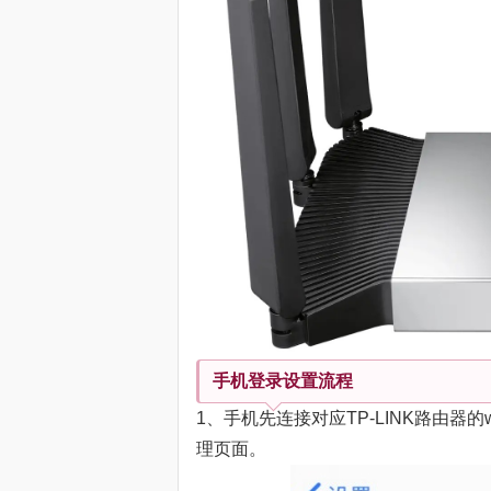
手机登录设置流程
1、手机先连接对应TP-LINK路由器的
理页面。