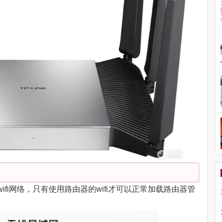
wifi网络，只有使用路由器的wifi才可以正常加载路由器管