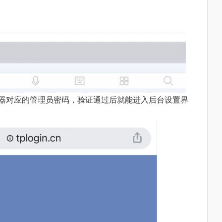
由器对应的管理员密码，验证通过后就能进入后台设置界