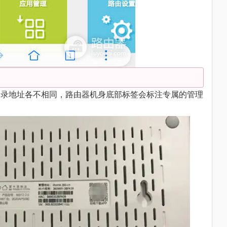
理登录地址各不相同，路由器机身底部标签会标注专属的管理