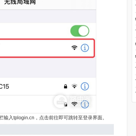
入tplogin.cn，点击前往即可跳转至登录界面。