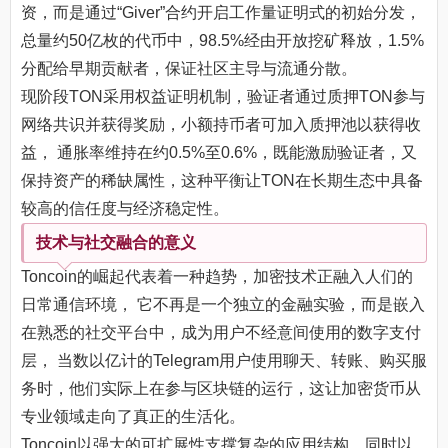
资，而是通过“Giver”合约开启工作量证明式的初始分发，
总量约50亿枚的代币中，98.5%经由开放挖矿释放，1.5%
分配给早期贡献者，保证社区主导与流通分散。
现阶段TON采用权益证明机制，验证者通过质押TON参与
网络共识并获得奖励，小额持币者可加入质押池以获得收
益， 通胀率维持在约0.5%至0.6%，既能激励验证者，又
保持资产的稀缺属性，这种平衡让TON在长期生态中具备
较高的信任度与经济稳定性。
技术与社交融合的意义
Toncoin的崛起代表着一种趋势，加密技术正融入人们的
日常通信环境， 它不再是一个独立的金融实验，而是嵌入
在熟悉的社交平台中，成为用户不经意间使用的数字支付
层， 当数以亿计的Telegram用户使用聊天、转账、购买服
务时，他们实际上在参与区块链的运行，这让加密货币从
专业领域走向了真正的生活化。
Toncoin以强大的可扩展性支撑复杂的应用结构，同时以