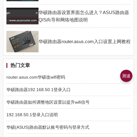
华硕路由器设置界面怎么进入？ASUS路由器
QIS向导和网络地图说明
华硕路由器router.asus.com入口设置上网教程
热门文章
测速
router.asus.com华硕改wifi密码
华硕路由器192.168.50.1登录入口
华硕路由器如何调整地区设置以提升wifi信号
192.168.50.1登录入口说明
华硕(ASUS)路由器默认账号密码与登录方式