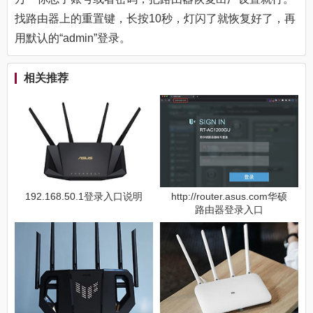
找路由器上的重置键，长按10秒，灯闪了就恢复好了，再
用默认的“admin”登录。
相关推荐
192.168.50.1登录入口说明
http://router.asus.com华硕
路由器登录入口