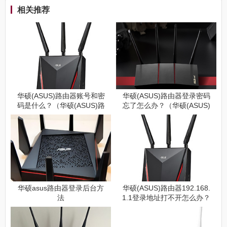
相关推荐
华硕(ASUS)路由器账号和密
华硕(ASUS)路由器登录密码
码是什么？（华硕(ASUS)路
忘了怎么办？（华硕(ASUS)
由器账号和密码是多少？）
路由器登录密码忘了怎么解
决）
华硕asus路由器登录后台方
华硕(ASUS)路由器192.168.
法
1.1登录地址打不开怎么办？
（华硕(ASUS)路由器192.16
8.1.1登录地址打不开怎么解
决）