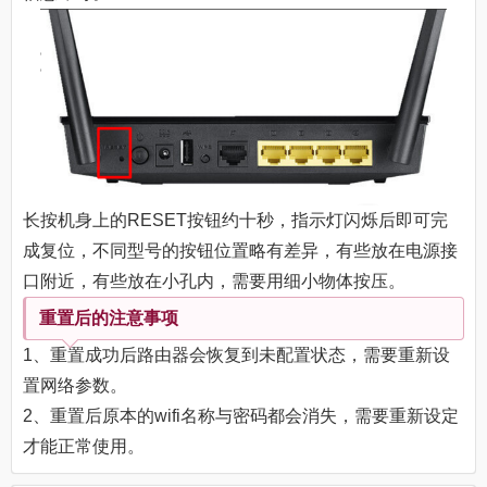
长按机身上的RESET按钮约十秒，指示灯闪烁后即可完
成复位，不同型号的按钮位置略有差异，有些放在电源接
口附近，有些放在小孔内，需要用细小物体按压。
重置后的注意事项
1、重置成功后路由器会恢复到未配置状态，需要重新设
置网络参数。
2、重置后原本的wifi名称与密码都会消失，需要重新设定
才能正常使用。