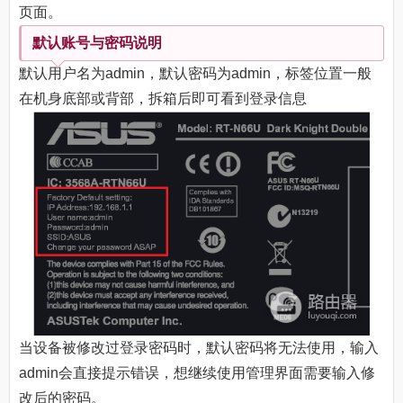
页面。
默认账号与密码说明
默认用户名为admin，默认密码为admin，标签位置一般
在机身底部或背部，拆箱后即可看到登录信息
当设备被修改过登录密码时，默认密码将无法使用，输入
admin会直接提示错误，想继续使用管理界面需要输入修
改后的密码。