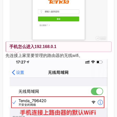
手机怎么进入192.168.0.1
先连接上家里要管理的路由器的无线wifi。