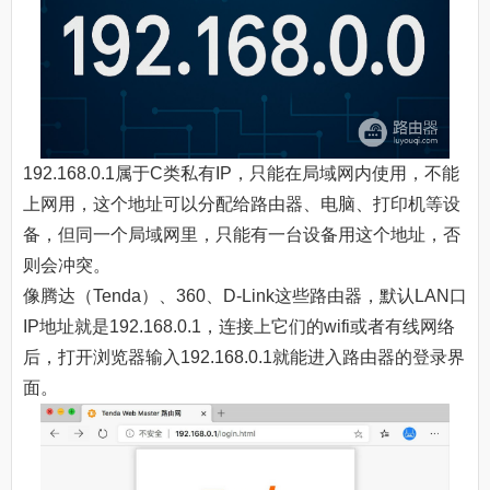
192.168.0.1属于C类私有IP，只能在局域网内使用，不能
上网用，这个地址可以分配给路由器、电脑、打印机等设
备，但同一个局域网里，只能有一台设备用这个地址，否
则会冲突。
像腾达（Tenda）、360、D-Link这些路由器，默认LAN口
IP地址就是192.168.0.1，连接上它们的wifi或者有线网络
后，打开浏览器输入192.168.0.1就能进入路由器的登录界
面。