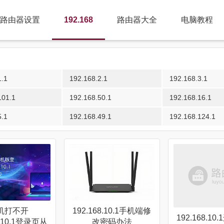
路由器设置
192.168
路由器大全
电脑教程
1.1
192.168.2.1
192.168.3.1
101.1
192.168.50.1
192.168.16.1
5.1
192.168.49.1
192.168.124.1
机打不开
192.168.10.1手机端修
192.168.1
8.10.1登录页从
改密码办法