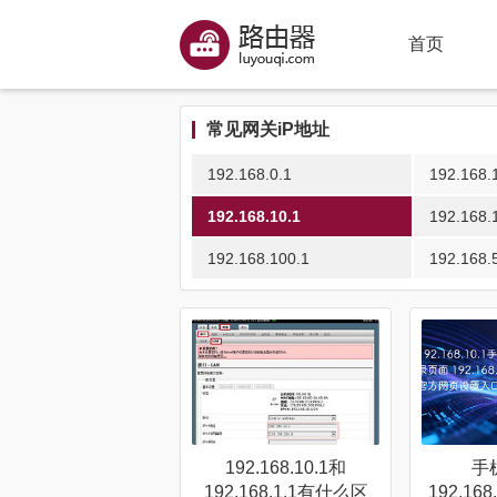
首页
常见网关iP地址
192.168.0.1
192.168.
192.168.10.1
192.168.
192.168.100.1
192.168.
192.168.10.1和
手
192.168.1.1有什么区
192.16