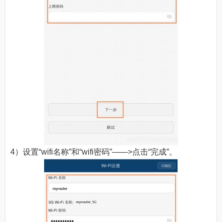
4）设置“wifi名称”和“wifi密码”——>点击“完成”。