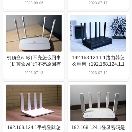
法）
子路由器有哪些）
2023-09-06
2023-07-17
机顶盒wifi灯不亮怎么回事
192.168.124.1.1路由器怎
（机顶盒wifi灯不亮原因有
么重启（192.168.124.1.1
哪些）
路由器重启方法）
2023-07-13
2023-07-12
192.168.124.1手机登陆怎
192.168.124.1登录密码是