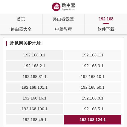
首页
路由器设置
192.168
路由器大全
电脑教程
软件下载
常见网关iP地址
192.168.0.1
192.168.1.1
192.168.2.1
192.168.3.1
192.168.31.1
192.168.10.1
192.168.101.1
192.168.50.1
192.168.16.1
192.168.8.1
192.168.100.1
192.168.5.1
192.168.49.1
192.168.124.1