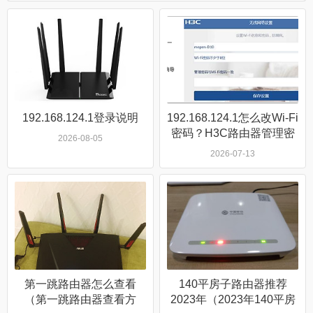
192.168.124.1登录说明
192.168.124.1怎么改Wi-Fi
密码？H3C路由器管理密
2026-08-05
码区别
2026-07-13
第一跳路由器怎么查看
140平房子路由器推荐
（第一跳路由器查看方
2023年（2023年140平房