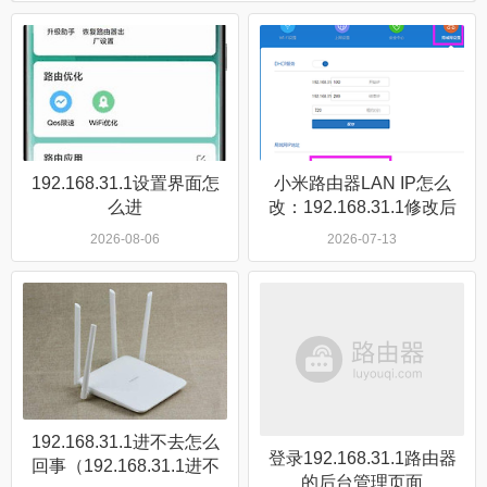
192.168.31.1设置界面怎
小米路由器LAN IP怎么
么进
改：192.168.31.1修改后
重新登录
2026-08-06
2026-07-13
192.168.31.1进不去怎么
登录192.168.31.1路由器
回事（192.168.31.1进不
的后台管理页面