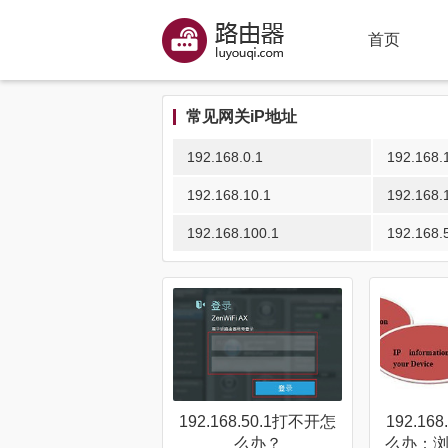
首页
常见网关iP地址
192.168.0.1
192.168.
192.168.10.1
192.168.
192.168.100.1
192.168.
192.168.50.1打不开怎
192.16
么办？
么办：