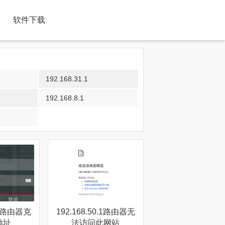
软件下载
192.168.31.1
192.168.8.1
0.1路由器克
192.168.50.1路由器无
地址
法访问此网站