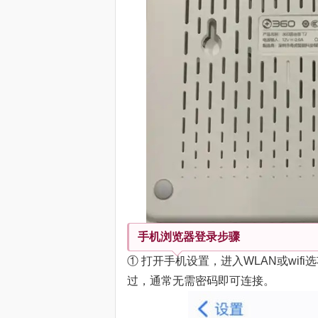
手机浏览器登录步骤
① 打开手机设置，进入WLAN或wi
过，通常无需密码即可连接。