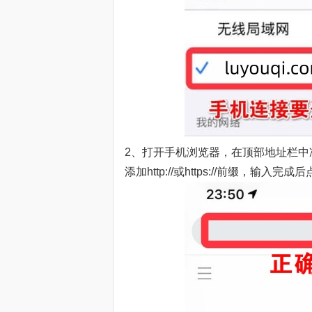
2、打开手机浏览器，在顶部地址栏中准确
添加http://或https://前缀，输