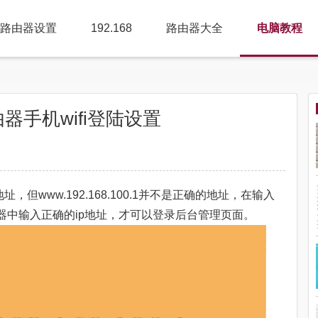
路由器设置
192.168
路由器大全
电脑教程
1路由器手机wifi登陆设置
理地址，但www.192.168.100.1并不是正确的地址，在输入
览器中输入正确的ip地址，才可以登录后台管理页面。