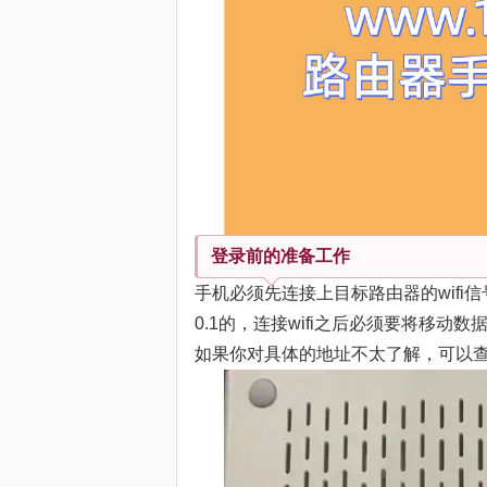
登录前的准备工作
手机必须先连接上目标路由器的wifi信
0.1的，连接wifi之后必须要将移动数
如果你对具体的地址不太了解，可以