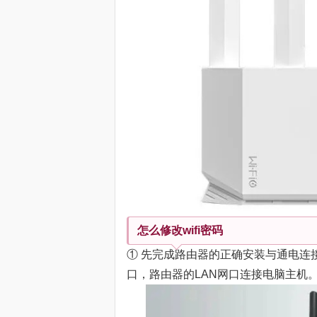
怎么修改wifi密码
① 先完成路由器的正确安装与通电连
口，路由器的LAN网口连接电脑主机