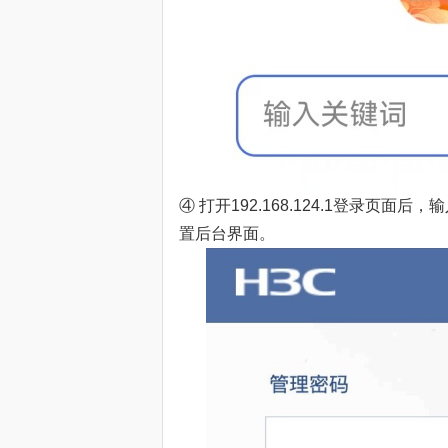
④ 打开192.168.124.1登录
置后台界面。