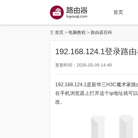
首页
首页
电脑教程
路由器百科
192.168.124.1登
更新时间：2026-05-09 14:48
192.168.124.1是新华三H3C
在手机浏览器上打开这个ip地址就可
改。