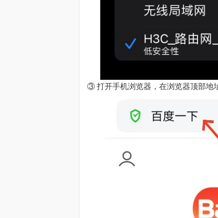
③ 打开手机浏览器，在浏览器顶部地址栏中