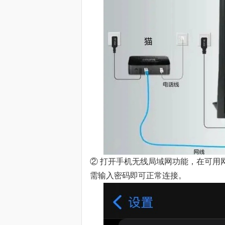
② 打开手机无线局域网功能，在可用网
需输入密码即可正常连接。