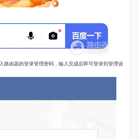
页面后，输入路由器的登录管理密码，输入完成后即可登录到管理设