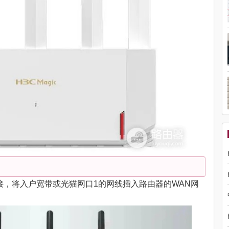
接，将入户宽带或光猫网口1的网线插入路由器的WAN网
。