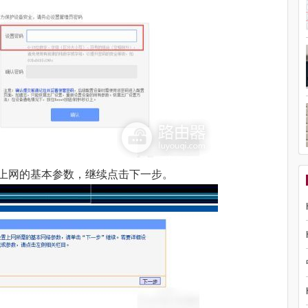
上网的基本参数，继续点击下一步。