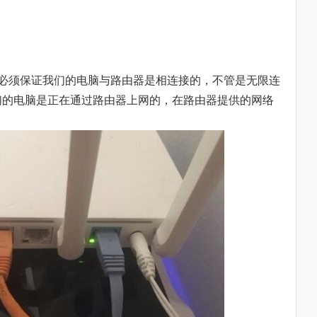
们必须保证我们的电脑与路由器是相连接的，不管是无限连
们的电脑是正在通过路由器上网的，在路由器提供的网络