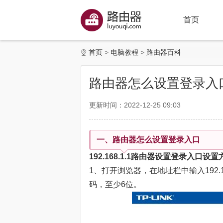
首页
首页
电脑教程
路由器百科
路由器怎么设置登录入
更新时间：2022-12-25 09:03
一、路由器怎么设置登录入口
192.168.1.1路由器设置登录入口设
1、打开浏览器，在地址栏中输入192.
码，至少6位。