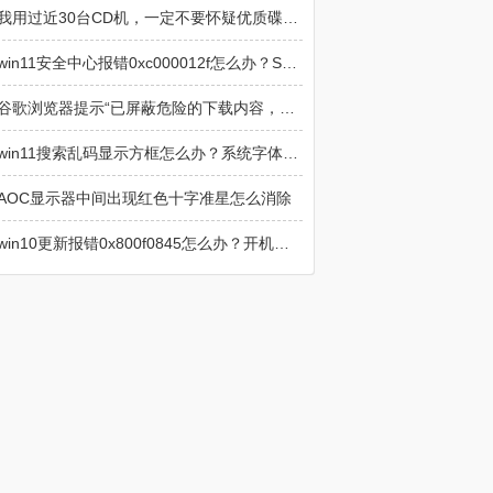
我用过近30台CD机，一定不要怀疑优质碟机在音响中的重要性
win11安全中心报错0xc000012f怎么办？SecurityHealthSystray损坏修复
谷歌浏览器提示“已屏蔽危险的下载内容，Chrome 阻止了此项下载操作，因为该文件具有危险性”解决方法
win11搜索乱码显示方框怎么办？系统字体与索引修复教程
AOC显示器中间出现红色十字准星怎么消除
win10更新报错0x800f0845怎么办？开机自动修复循环解决方法