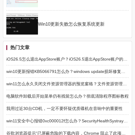
Win10更新失败怎么恢复系统更新
热门文章
iOS26.5怎么退出AppStore账户？iOS26.5退出AppStore账户的方法
win10更新报错KB5066791怎么办？windows update损坏修复方法
win11怎么永久关闭文件资源管理器的预览窗格？文件资源管理器预览窗格永久关闭方法
电脑软件卸载后开始菜单仍有残留怎么办？彻底清除程序图标教程
我用过近30台CD机，一定不要怀疑优质碟机在音响中的重要性
win11安全中心报错0xc000012f怎么办？SecurityHealthSystray损坏修复
谷歌浏览器提示“已屏蔽危险的下载内容，Chrome 阻止了此项下载操作，因为该文件具有危险性”解决方法