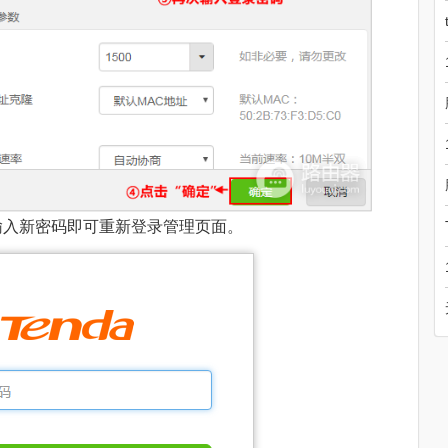
输入新密码即可重新登录管理页面。