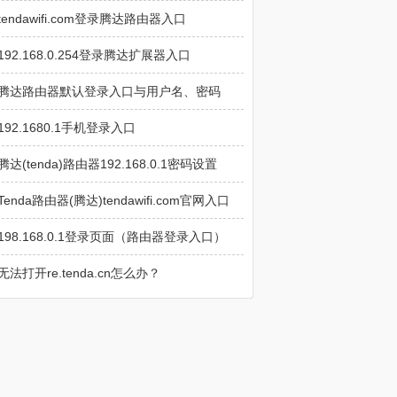
tendawifi.com登录腾达路由器入口
192.168.0.254登录腾达扩展器入口
腾达路由器默认登录入口与用户名、密码
192.1680.1手机登录入口
腾达(tenda)路由器192.168.0.1密码设置
Tenda路由器(腾达)tendawifi.com官网入口
198.168.0.1登录页面（路由器登录入口）
无法打开re.tenda.cn怎么办？