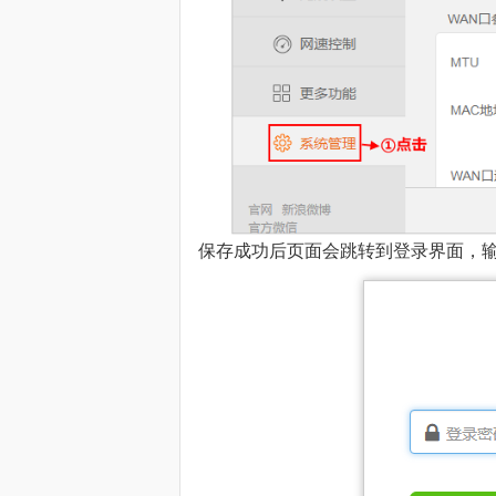
保存成功后页面会跳转到登录界面，