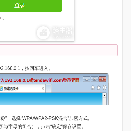
192.168.0.1，按回车进入。
”，选择“WPA/WPA2-PSK混合”加密方式。
字与字母的组合），点击“确定”保存设置。