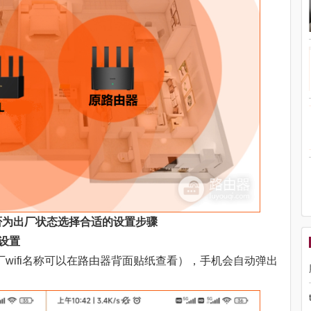
否为出厂状态选择合适的设置步骤
设置
出厂wifi名称可以在路由器背面贴纸查看），手机会自动弹出