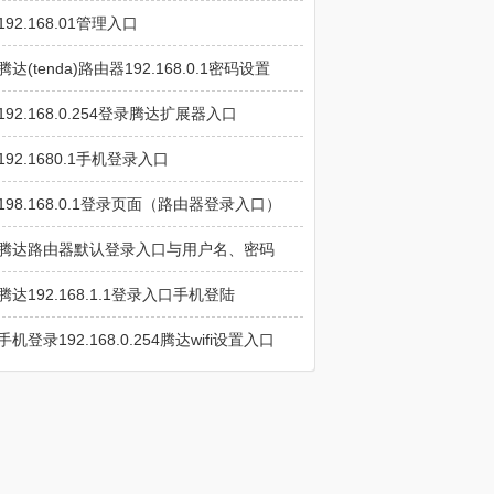
192.168.01管理入口
腾达(tenda)路由器192.168.0.1密码设置
192.168.0.254登录腾达扩展器入口
192.1680.1手机登录入口
198.168.0.1登录页面（路由器登录入口）
腾达路由器默认登录入口与用户名、密码
腾达192.168.1.1登录入口手机登陆
手机登录192.168.0.254腾达wifi设置入口