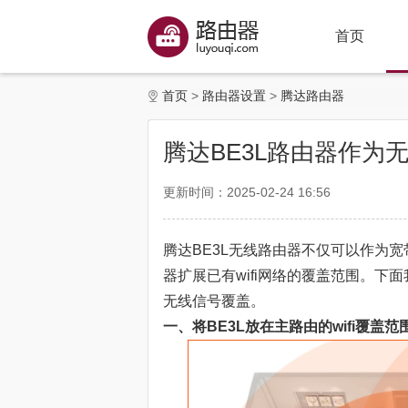
首页
首页
路由器设置
腾达路由器
腾达BE3L路由器作为
更新时间：2025-02-24 16:56
腾达BE3L无线路由器不仅可以作为
器扩展已有wifi网络的覆盖范围。下
无线信号覆盖。
一、将BE3L放在主路由的wifi覆盖