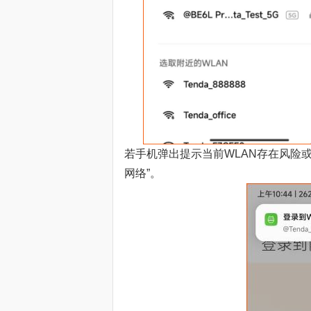
若手机弹出提示当前WLAN存在风险或
网络”。