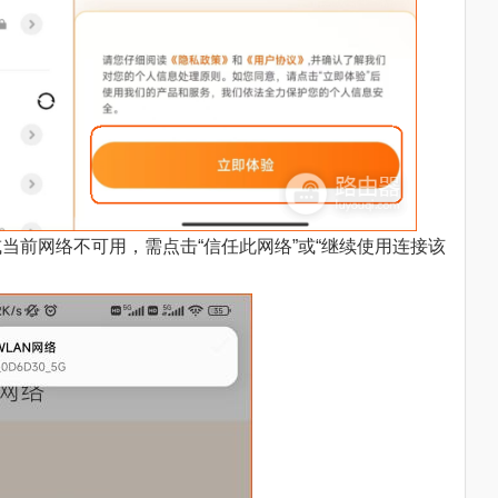
当前网络不可用，需点击“信任此网络”或“继续使用连接该