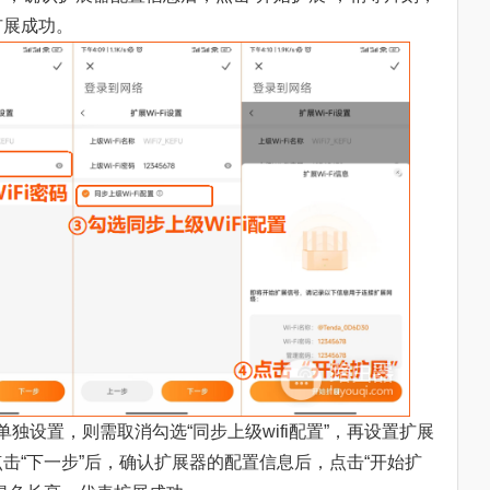
扩展成功。
单独设置，则需取消勾选“同步上级wifi配置”，再设置扩展
码，点击“下一步”后，确认扩展器的配置信息后，点击“开始扩