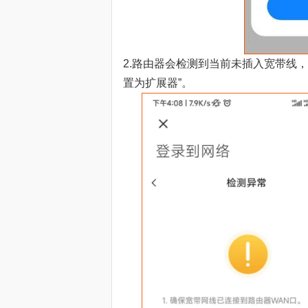
2.路由器会检测到当前未插入宽带线，
置为扩展器”。