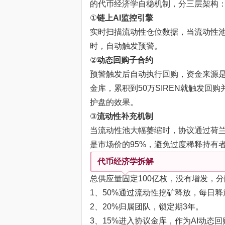
的代币经济学自稳机制，分三层架构
①
链上AI监控引擎
实时扫描流动性仓位数据，当流动性池
时，自动触发预警。
②
动态回购子合约
预警触发后自动执行回购，资金来源是协
金库，累积到50万SIREN就触发
护盘的效果。
③
流动性补充机制
当流动性池大幅萎缩时，协议通过荷兰式
是市场价的95%，避免过度稀释持有
代币经济学拆解
总供应量固定100亿枚，没有增发，
1、50%通过流动性挖矿释放，每日释
2、20%归属团队，锁定期3年。
3、15%进入协议金库，作为AI动态