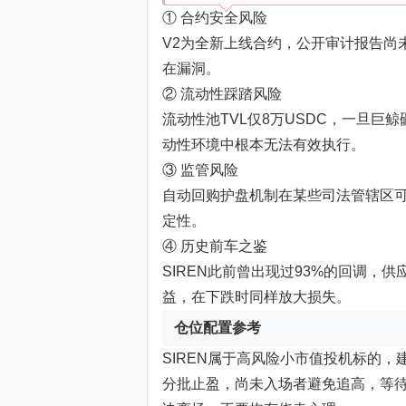
① 合约安全风险
V2为全新上线合约，公开审计报告尚
在漏洞。
② 流动性踩踏风险
流动性池TVL仅8万USDC，一旦巨
动性环境中根本无法有效执行。
③ 监管风险
自动回购护盘机制在某些司法管辖区
定性。
④ 历史前车之鉴
SIREN此前曾出现过93%的回调
益，在下跌时同样放大损失。
仓位配置参考
SIREN属于高风险小市值投机标的
分批止盈，尚未入场者避免追高，等