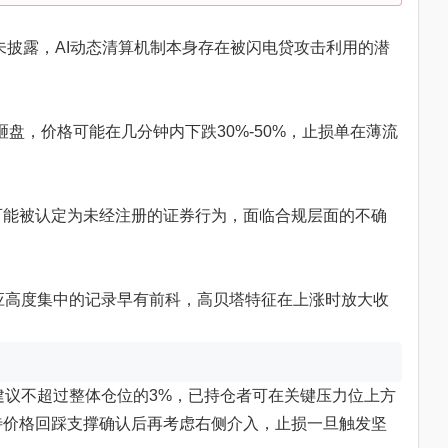
未披露，AI动态清算机制本身存在被闪电贷攻击利用的潜
鲸砸盘，价格可能在几分钟内下跌30%-50%，止损单在薄流
可能被认定为未经注册的证券行为，面临合规层面的不确
，供应高度集中的记录早有前科，高贝塔特征在上涨时放大收
，建议不超过整体仓位的3%，已持仓者可在关键压力位上方
待价格回踩支撑确认后再考虑右侧介入，止损一旦触发坚