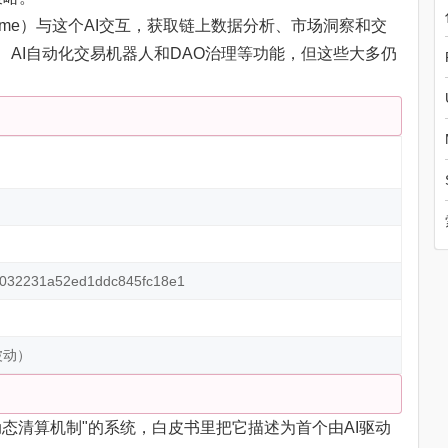
irenai.me）与这个AI交互，获取链上数据分析、市场洞察和交
EX、AI自动化交易机器人和DAO治理等功能，但这些大多仍
）
032231a52ed1ddc845fc18e1
波动）
AI动态清算机制"的系统，白皮书里把它描述为首个由AI驱动