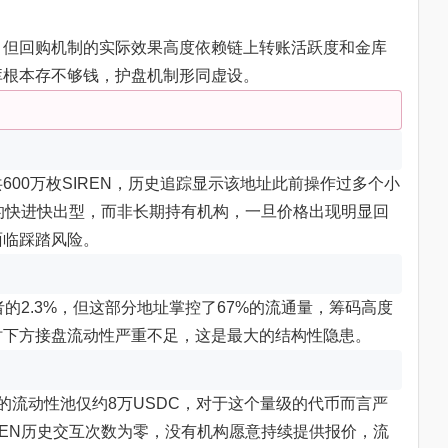
，但回购机制的实际效果高度依赖链上转账活跃度和金库
库根本存不够钱，护盘机制形同虚设。
00万枚SIREN，历史追踪显示该地址此前操作过多个小
的快进快出型，而非长期持有机构，一旦价格出现明显回
面临踩踏风险。
的2.3%，但这部分地址掌控了67%的流通量，筹码高度
时下方接盘流动性严重不足，这是最大的结构性隐患。
V3上的流动性池仅约8万USDC，对于这个量级的代币而言严
REN历史交互次数为零，没有机构愿意持续提供报价，流