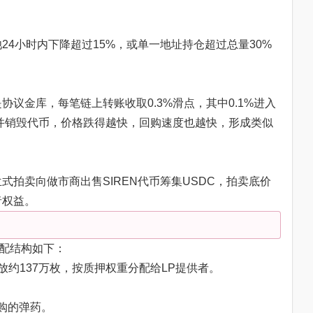
：
24小时内下降超过15%，或单一地址持仓超过总量30%
议金库，每笔链上转账收取0.3%滑点，其中0.1%进入
回购并销毁代币，价格跌得越快，回购速度也越快，形成类似
拍卖向做市商出售SIREN代币筹集USDC，拍卖底价
者权益。
分配结构如下：
放约137万枚，按质押权重分配给LP提供者。
回购的弹药。