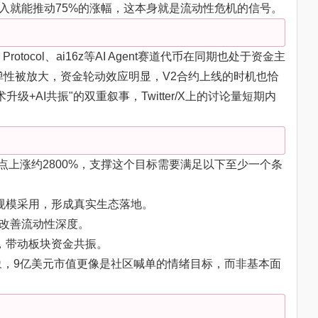
买入就能推动75%的涨幅，这本身就是流动性危机的信号。
Protocol、ai16z等AI Agent赛道代币在同期也处于资金主
，弹性被放大，资金轮动效应明显，V2合约上线的时机也恰
+AI共振"的双重叙事，Twitter/X上的讨论量短期内
点上涨约2800%，支撑这个目标需要满足以下至少一个条
议大规模采用，形成真实生态落地。
著改善流动性深度。
升浪，带动板块资金共振。
象，9亿美元市值更像是社区喊单的情绪目标，而非基本面