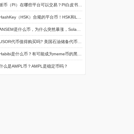
派币（PI）在哪些平台可以交易？PI白皮书与官网入口
HashKey（HSK）合规的平台币！HSK和Layer-2生态联动
ANSEM是什么币，为什么突然暴涨，Solana新晋Meme黑马全面解读
USOR代币值得购买吗? 美国石油储备代币USOR有风险吗?
Habibi是什么币？有可能成为meme币的黑马吗？
什么是AMPL币？AMPL是稳定币吗？