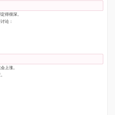
绑定得很深。
新讨论：
。
就会上涨。
应。