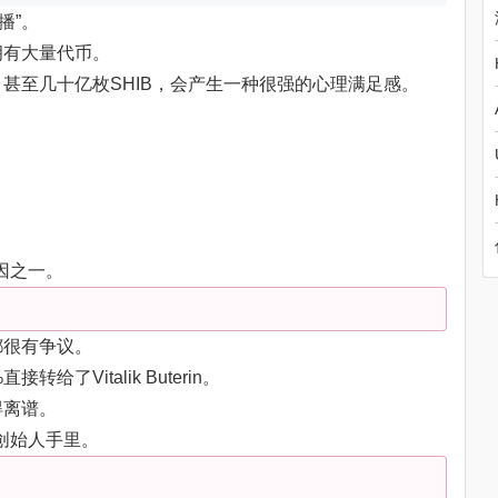
播”。
拥有大量代币。
甚至几十亿枚SHIB，会产生一种很强的心理满足感。
因之一。
都很有争议。
了Vitalik Buterin。
得离谱。
创始人手里。