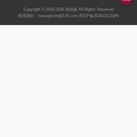
Copyright © 2016-2026
路由器
All Rights Reserved
联系我们：luyouqicom@126.com
苏ICP备2024131219号