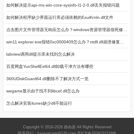
如何解决提示api-ms-win-core-sysinfo-l1-2-0.dll丢失报错问题
如何解决程序缺少界面运行库必须依赖的ExuiKrnln.dll文件
点击图片文件管理器无响应怎么办？windows资源管理器假死修复教程
win11 explorer.exe报错0xc0000409怎么办？ntdll.dll崩溃修复教程
labview调用dll提示库未找到怎么解决
百度网盘YunShellExt64.dll卸载干净方法有哪些
360UDiskGuard64.dll删除不了解决方式一览
wegame显示由于找不到libcef.dll怎么办
怎么解决安装itunes缺少dll不能运行
Copyright © 2016-2026
路由器
All Rights Reserved
联系我们：luyouqicom@126.com
苏ICP备2024131219号