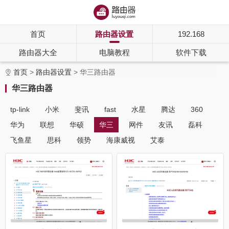
首页
路由器设置
192.168
路由器大全
电脑教程
软件下载
首页
路由器设置
华三路由器
华三路由器
tp-link
小米
斐讯
fast
水星
腾达
360
华为
联想
华硕
华三
网件
友讯
磊科
飞鱼星
思科
领势
海康威视
艾泰