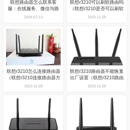
联想路由器怎么联系客
联想r3210可以刷软路由吗
服：在线服务、微信与路
（联想r3210是否可以刷软
由器调试咨询
路由）
2026-07-13
2023-11-29
联想r3210怎么连接路由器
联想r3210路由器不能恢复
（联想r3210连接路由器方
出厂设置（联想r3210路由
法）
器是否是不能恢复出厂设
2023-11-29
2023-11-29
置）