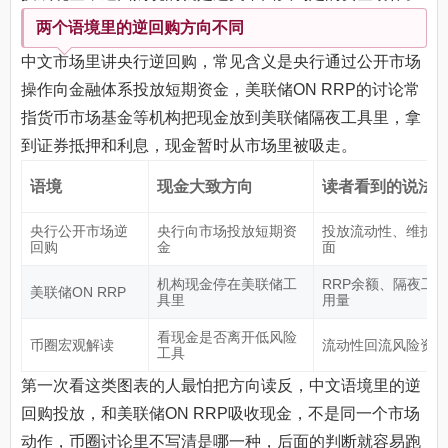
两个语境里的逆回购方向不同
中文市场里讲央行逆回购，常见含义是央行通过公开市场
操作向金融体系投放短期资金，美联储ON RRP的讨论常
指货币市场基金等机构把现金放到美联储隔夜工具里，拿
到证券抵押和利息，现金暂时从市场里被吸走。
语境
现金大致方向
读者看到的说法
央行公开市场逆
央行向市场投放短期资
投放流动性、维护资
回购
金
面
机构现金停在美联储工
RRP余额、隔夜工
美联储ON RRP
具里
用量
看现金是否离开低风险
币圈宏观解读
流动性回流风险资产
工具
第一次看这类图表的人最怕把方向读反，中文语境里的逆
回购投放，和美联储ON RRP吸收现金，不是同一个市场
动作，币圈讨论里不写清是哪一种，后面的判断就容易跑