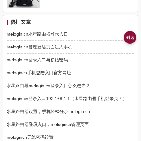
热门文章
melogin.cn水星路由器登录入口
测速
melogin.cn管理登陆页面进入手机
melogin.cn登录入口与初始密码
melogincn手机登陆入口官方网址
水星路由器melogin.cn登录入口怎么进去？
melogin.cn登录入口192.168.1.1（水星路由器手机登录页面）
水星路由器设置，手机轻松登录melogin.cn
水星路由器登录入口，melogincn管理页面
melogincn无线密码设置