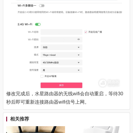
修改完成后，水星路由器的无线wifi会自动重启，等待30
秒后即可重新连接路由器wifi信号上网。
相关推荐