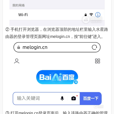
② 手机打开浏览器，在浏览器顶部的地址栏里输入水星路
由器的登录管理页面网址melogin.cn，按“前往键”进入。
③ 打开melogin.cn登录页面后，输入该路由器正确的管理