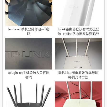
tendawifi手机登陆修改wifi密
tplink路由器默认密码怎么登
码
陆（tplink路由器默认密码登
陆方法）
tplogin-cn手机登陆入口官网
腾达路由器重新设置无线网
密码
络的具体方法