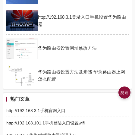
http://192.168.3.1登录入口手机设置华为路由
器
华为路由器设置网址修改方法
华为路由器设置方法及步骤 华为路由器上网
怎么配置
测速
热门文章
http://192.168.3.1手机官网入口
http://192.168.101.1手机登陆入口设置wifi