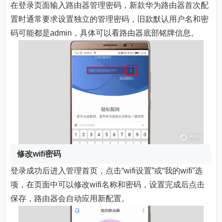
在登录页面输入路由器管理密码，新款华为路由器首次配
置时通常要求设置独立的管理密码，旧款默认用户名和密
码可能都是admin，具体可以看路由器底部铭牌信息。
修改wifi密码
登录成功后进入管理首页，点击“wifi设置”或“我的wifi”选
项，在页面中可以修改wifi名称和密码，设置完成后点击
保存，路由器会自动应用新配置。