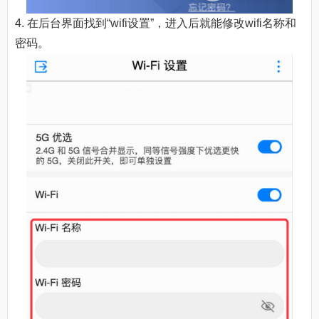
4. 在后台界面找到“wifi设置”，进入后就能修改wifi名称和
密码。