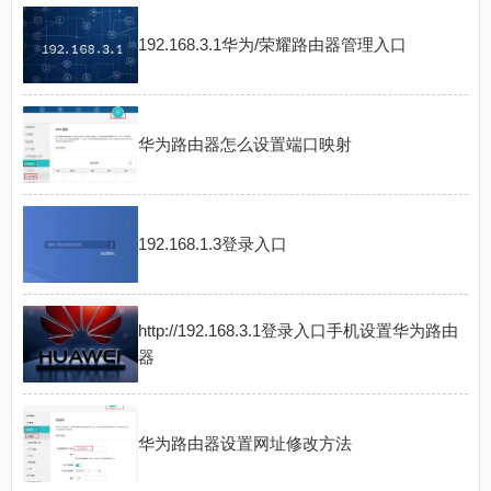
192.168.3.1华为/荣耀路由器管理入口
华为路由器怎么设置端口映射
192.168.1.3登录入口
http://192.168.3.1登录入口手机设置华为路由
器
华为路由器设置网址修改方法