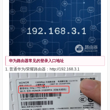
华为路由器常见的登录入口地址
1. 普通华为/荣耀路由器：http://192.168.3.1