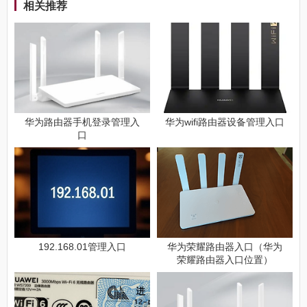
相关推荐
华为路由器手机登录管理入
华为wifi路由器设备管理入口
口
192.168.01管理入口
华为荣耀路由器入口（华为
荣耀路由器入口位置）