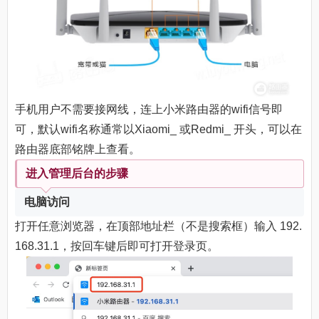
手机用户不需要接网线，连上小米路由器的wifi信号即
可，默认wifi名称通常以Xiaomi_ 或Redmi_ 开头，可以在
路由器底部铭牌上查看。
进入管理后台的步骤
电脑访问
打开任意浏览器，在顶部地址栏（不是搜索框）输入 192.
168.31.1，按回车键后即可打开登录页。