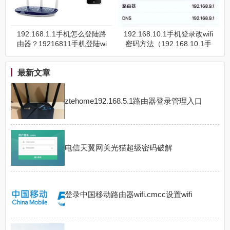
192.168.1.1手机怎么登陆路
192.168.10.1手机登录改wifi
由器？19216811手机登陆wi
密码方法（192.168.10.1手
fi设置密码
机登录怎么改wifi密码）
最新文章
ztehome192.168.5.1路由器登录管理入口
电信天翼网关光猫超级密码破解
登录中国移动路由器wifi.cmcc设置wifi