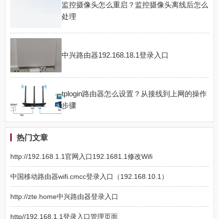
监控摄像头怎么重启？监控摄像头离线后怎么
处理
中兴路由器192.168.18.1登录入口
tplogin路由器怎么设置？从接线到上网的操作
步骤
热门文章
http://192.168.1.1官网入口192.1681.1修改Wifi
中国移动路由器wifi.cmcc登录入口（192.168.10.1）
http://zte.home中兴路由器登录入口
http//192.168.1.1登录入口管理页面