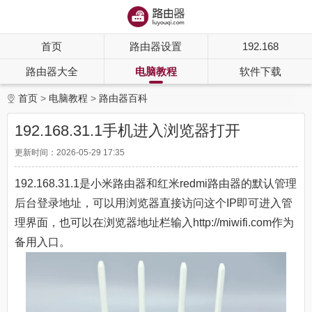
首页
路由器设置
192.168
路由器大全
电脑教程
软件下载
首页
电脑教程
路由器百科
192.168.31.1手机进入浏览器打开
更新时间：2026-05-29 17:35
192.168.31.1是小米路由器和红米redmi路由器的默认管理
后台登录地址，可以用浏览器直接访问这个IP即可进入管
理界面，也可以在浏览器地址栏输入http://miwifi.com作为
备用入口。