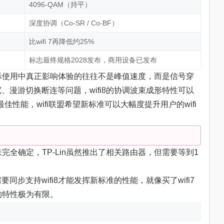
4096-QAM（持平）
深度协调（Co-SR / Co-BF）
比wifi 7再降低约25%
标志最终规格2028发布，商用设备已发布
实际使用中真正影响体验的往往不是峰值速度，而是信号穿
漫游切换断连等问题，wifi8的协调波束成形特性可以
性能，wifi联盟希望新标准可以大幅度提升用户的wifi
。
未完全确定，TP-Lin虽然推出了相关路由器，但需要等到1
步支持wifi8才能发挥新标准的性能，就像买了wifi7
到的特性极为有限。