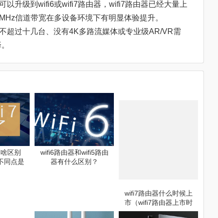
以升级到wifi6或wifi7路由器，wifi7路由器已经大量上
0MHz信道带宽在多设备环境下有明显体验提升。
家里设备不超过十几台、没有4K多路流媒体或专业级AR/VR需
择。
i6有啥区别
wifi6路由器和wifi5路由
i6不同点是
器有什么区别？
）
wifi7路由器什么时候上
市（wifi7路由器上市时
间详解）