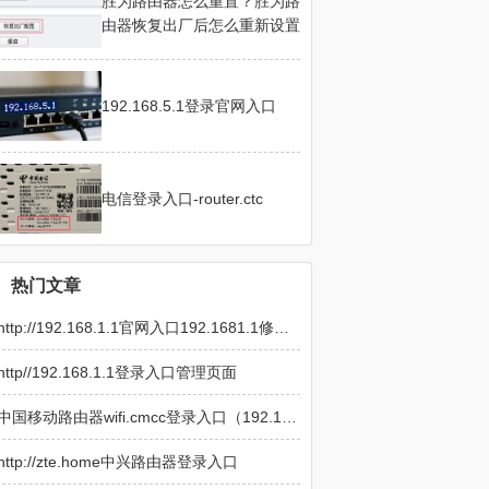
胜为路由器怎么重置？胜为路
由器恢复出厂后怎么重新设置
192.168.5.1登录官网入口
电信登录入口-router.ctc
热门文章
http://192.168.1.1官网入口192.1681.1修改Wifi
http//192.168.1.1登录入口管理页面
中国移动路由器wifi.cmcc登录入口（192.168.10.1）
http://zte.home中兴路由器登录入口