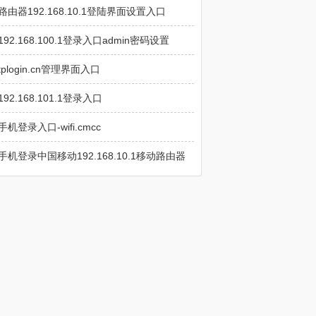
路由器192.168.10.1登陆界面设置入口
192.168.100.1登录入口admin密码设置
tplogin.cn管理界面入口
192.168.101.1登录入口
手机登录入口-wifi.cmcc
手机登录中国移动192.168.10.1移动路由器