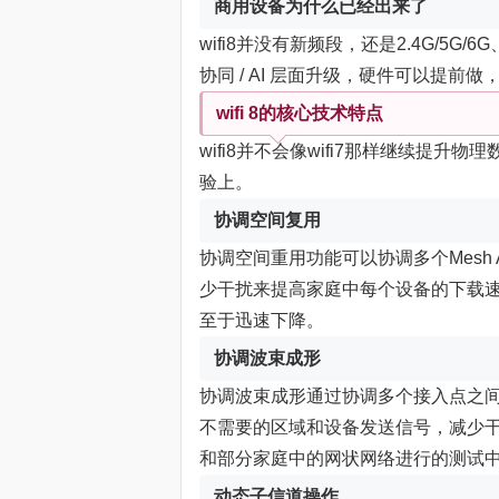
商用设备为什么已经出来了
wifi8并没有新频段，还是2.4G/5G/6
协同 / AI 层面升级，硬件可以提前
wifi 8的核心技术特点
wifi8并不会像wifi7那样继续提
验上。
协调空间复用
协调空间重用功能可以协调多个Mesh
少干扰来提高家庭中每个设备的下载
至于迅速下降。
协调波束成形
协调波束成形通过协调多个接入点之
不需要的区域和设备发送信号，减少
和部分家庭中的网状网络进行的测试中，
动态子信道操作