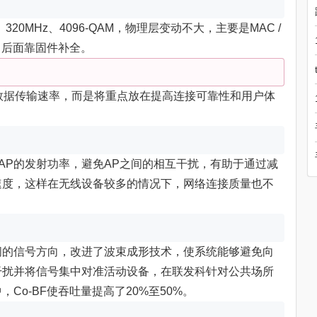
G、320MHz、4096‑QAM，物理层变动不大，主要是MAC /
做，后面靠固件补全。
升物理数据传输速率，而是将重点放在提高连接可靠性和用户体
 AP的发射功率，避免AP之间的相互干扰，有助于通过减
速度，这样在无线设备较多的情况下，网络连接质量也不
间的信号方向，改进了波束成形技术，使系统能够避免向
干扰并将信号集中对准活动设备，在联发科针对公共场所
Co-BF使吞吐量提高了20%至50%。